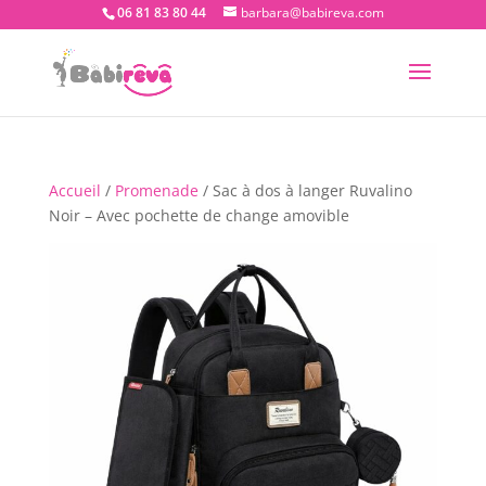
06 81 83 80 44
barbara@babireva.com
Accueil
/
Promenade
/ Sac à dos à langer Ruvalino
Noir – Avec pochette de change amovible