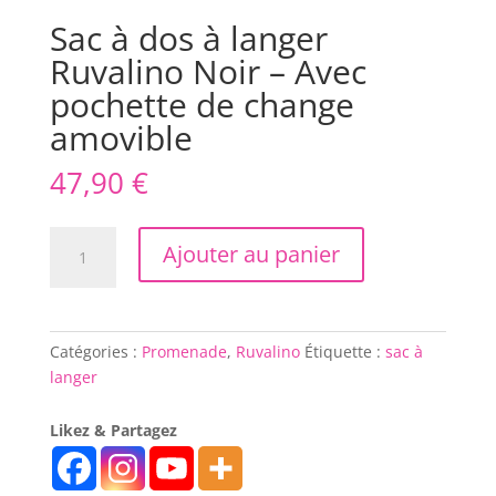
Sac à dos à langer
Ruvalino Noir – Avec
pochette de change
amovible
47,90
€
quantité
Ajouter au panier
de
Sac
à
dos
Catégories :
Promenade
,
Ruvalino
Étiquette :
sac à
à
langer
langer
Ruvalino
Likez & Partagez
Noir
–
Avec