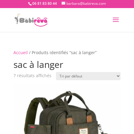
06 81 83 80 44
barbara@babireva.com
Accueil
/ Produits identifiés “sac à langer”
sac à langer
7 résultats affichés