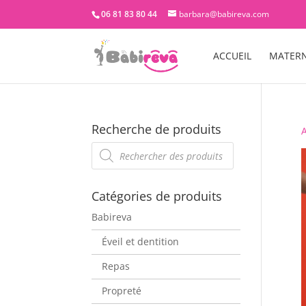
06 81 83 80 44
barbara@babireva.com
ACCUEIL
MATERN
Recherche de produits
A
Recherche
de
produits
Catégories de produits
Babireva
Éveil et dentition
Repas
Propreté