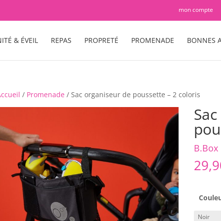
mon compte
ITÉ & ÉVEIL
REPAS
PROPRETÉ
PROMENADE
BONNES A
ccueil
/
Promenade
/ Sac organiseur de poussette – 2 coloris
Sac
pous
B.Box
29,
Coule