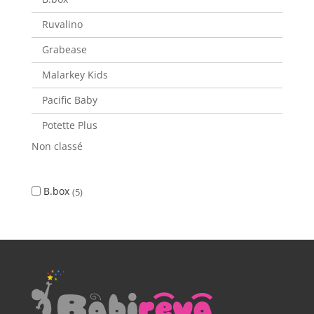
Ruvalino
Grabease
Malarkey Kids
Pacific Baby
Potette Plus
Non classé
B.box
5