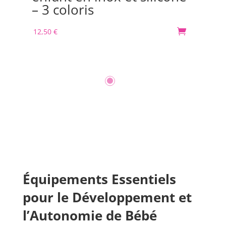
– 3 coloris
m
12,50
€

30
Équipements Essentiels
pour le Développement et
l’Autonomie de Bébé