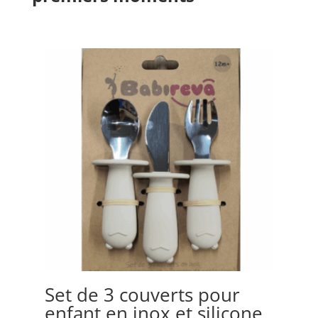
Set de 3 couverts pour
Bo
enfant en inox et silicone
Or