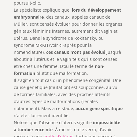
poursuit-elle.
La spécialiste explique que,
lors du développement
embryonnaire
, des canaux, appelés canaux de
Müller, sont censés évoluer pour donner les organes
génitaux féminins internes, autrement dit vagin et
utérus. Dans le syndrome de Rokitansky, ou
syndrome MRKH (voir ci-après pour la
nomenclature),
ces canaux n’ont pas évolué
jusqu’à
aboutir à l’utérus et le vagin tels qu’ils sont censés
être chez une femme. D’où le terme de
non-
formation
plutôt que malformation.
Il s’agit en tout cas d’un phénomène congénital. Une
cause génétique (mutation) est soupçonnée, au vu
de formes familiales, avec des proches atteints
d’autres types de malformations (rénales
notamment). Mais à ce stade,
aucun gène spécifique
n’a été clairement identifié.
Notons que l’absence d’utérus signifie
impossibilité
à tomber enceinte
. À moins, on le verra, d’avoir
recours à une
greffe d’utérus
, technique encore à