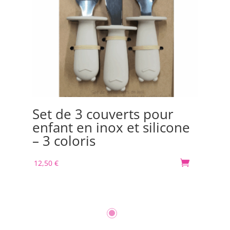
Set de 3 couverts pour
Bo
enfant en inox et silicone
Or
– 3 coloris
m
12,50
€

30