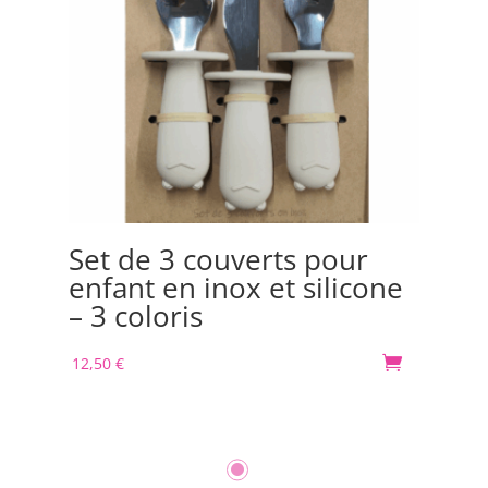
Set de 3 couverts pour
Bo
enfant en inox et silicone
Or
– 3 coloris
m
12,50
€

30