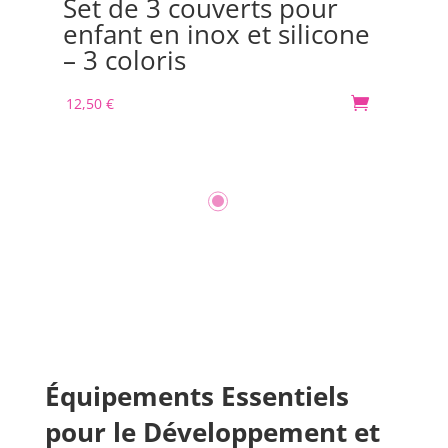
Set de 3 couverts pour
Bo
enfant en inox et silicone
Or
– 3 coloris
m
12,50
€

30
Équipements Essentiels
pour le Développement et