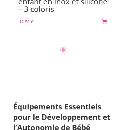
enfant en inox et silicone
Or
– 3 coloris
m
12,50
€

30
Équipements Essentiels
pour le Développement et
l’Autonomie de Bébé