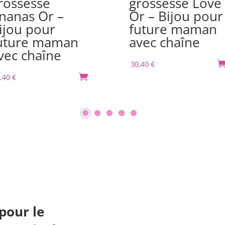
rossesse
grossesse Love
nanas Or –
Or – Bijou pour
ijou pour
future maman
uture maman
avec chaîne
vec chaîne
30,40
€
,40
€

pour le