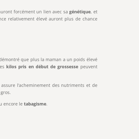
auront forcément un lien avec sa
génétique
, et
ance relativement élevé auront plus de chance
t démontré que plus la maman a un poids élevé
Les
kilos pris en début de grossesse
peuvent
ui assure l’acheminement des nutriments et de
 gros.
u encore le
tabagisme
.