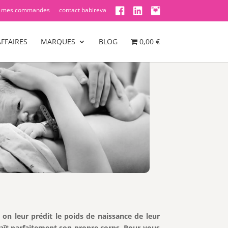
mes commandes
contact babireva
FFAIRES
MARQUES
BLOG
0,00 €
 leur prédit le poids de naissance de leur
naît parfaitement son propre corps. Pour vous