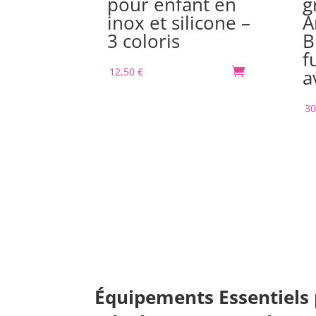
pour enfant en
g
inox et silicone –
A
3 coloris
B
f
12,50
€

a
30
Équipements Essentiels 