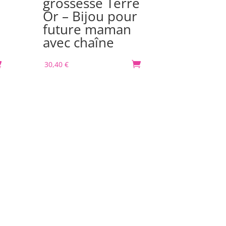
grossesse Terre
grosse
Or – Bijou pour
Spirale
future maman
Bijou 
avec chaîne
futur
avec c

30,40
€

30,40
€