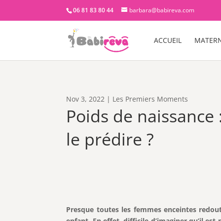
06 81 83 80 44
barbara@babireva.com
ACCUEIL
MATERN
Nov 3, 2022
|
Les Premiers Moments
Poids de naissance :
le prédire ?
Presque toutes les femmes enceintes redou
enfant. En effet, difficile d’imaginer qu’il