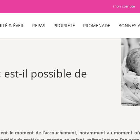
mon compte
ITÉ & ÉVEIL
REPAS
PROPRETÉ
PROMENADE
BONNES A
 est-il possible de
tent le moment de l’accouchement, notamment au moment où on
 est possible de mettre au monde un enfant, même lorsque l’on con