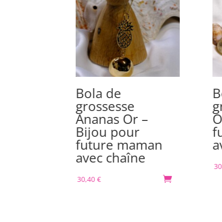
ouverts
Bola de
B
nt en
grossesse
g
licone –
Ananas Or –
O
Bijou pour
f
future maman
a

avec chaîne
30
30,40
€
