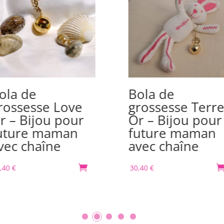
ola de
Bola de
rossesse Love
grossesse Terr
r – Bijou pour
Or – Bijou pour
uture maman
future maman
vec chaîne
avec chaîne
,40
€

30,40
€