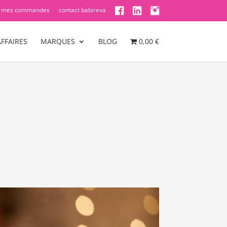
mes commandes
contact babireva
FFAIRES
MARQUES
BLOG
0,00 €