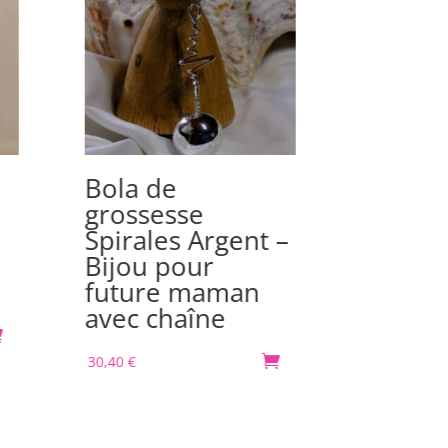
Bola de
Bola d
e
grossesse
grosse
Spirales Argent –
Argent 
Bijou pour
pour f
future maman
maman
avec chaîne
chaîne

30,40
€

30,40
€