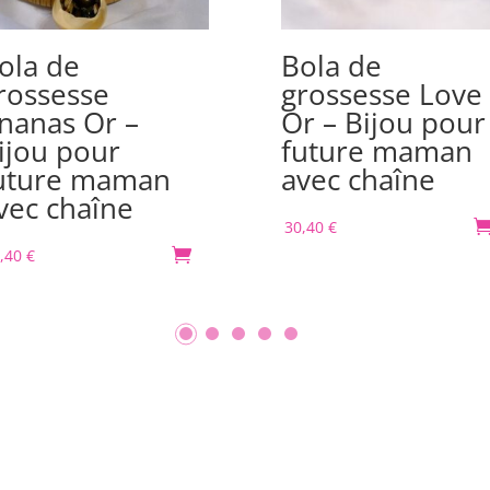
ola de
Bola de
rossesse
grossesse Love
nanas Or –
Or – Bijou pour
ijou pour
future maman
uture maman
avec chaîne
vec chaîne
30,40
€
,40
€
