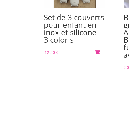
Set de 3 couverts
B
pour enfant en
g
inox et silicone –
A
3 coloris
B
f
12,50
€

a
30