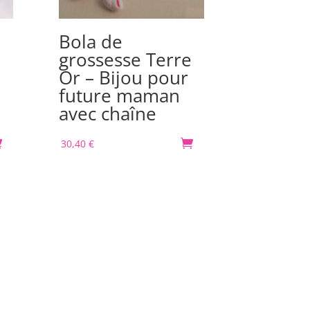
Bola de
Bola d
grossesse Terre
grosse
Or – Bijou pour
Spirale
future maman
Bijou 
avec chaîne
futur
avec c

30,40
€

30,40
€