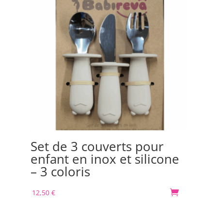
Set de 3 couverts pour
Bo
enfant en inox et silicone
Or
– 3 coloris
m
12,50
€

30