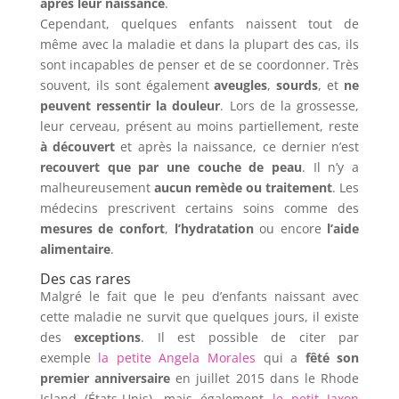
après leur naissance
.
Cependant, quelques enfants naissent tout de
même avec la maladie et dans la plupart des cas, ils
sont incapables de penser et de se coordonner. Très
souvent, ils sont également
aveugles
,
sourds
, et
ne
peuvent ressentir la douleur
. Lors de la grossesse,
leur cerveau, présent au moins partiellement, reste
à découvert
et après la naissance, ce dernier n’est
recouvert que par une couche de peau
. Il n’y a
malheureusement
aucun remède ou traitement
. Les
médecins prescrivent certains soins comme des
mesures de confort
,
l’hydratation
ou encore
l’aide
alimentaire
.
Des cas rares
Malgré le fait que le peu d’enfants naissant avec
cette maladie ne survit que quelques jours, il existe
des
exceptions
. Il est possible de citer par
exemple
la petite Angela Morales
qui a
fêté son
premier anniversaire
en juillet 2015 dans le Rhode
Island (États-Unis), mais également
le petit Jaxon