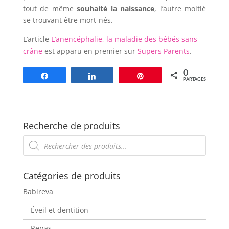
tout de même
souhaité la naissance
, l’autre moitié
se trouvant être mort-nés.
L’article
L’anencéphalie, la maladie des bébés sans
crâne
est apparu en premier sur
Supers Parents
.
0
Partagez
Partagez
Épingle
PARTAGES
Recherche de produits
Recherche
de
produits
Catégories de produits
Babireva
Éveil et dentition
Repas