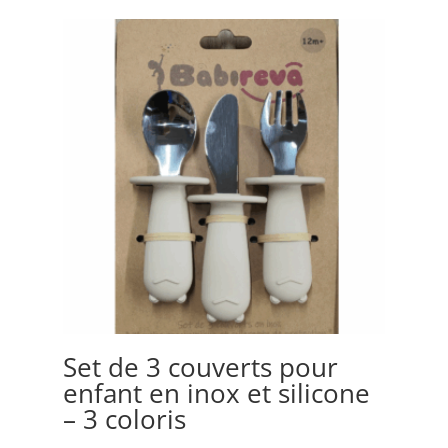
Set de 3 couverts pour
Bo
enfant en inox et silicone
Or
– 3 coloris
m