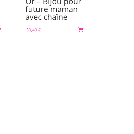
Or – Bijou pour
Spirale
future maman
Bijou 
avec chaîne
futur
avec c

30,40
€

30,40
€