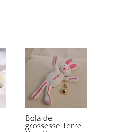
Bola de
Bola d
grossesse Terre
grosse