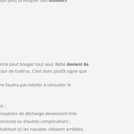
ce qui peut provoquer des
douleurs
 ventre peut bouger tout seul. Bébé
devient de
tour de l’utérus. C’est donc plutôt signe que
e faudra pas hésiter à consulter le
e ;
sensations de décharge deviennent très
ossesse) ou d’autres complications ;
bituel (si les nausées s’étaient arrêtées,