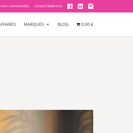
mes commandes
contact babireva
FFAIRES
MARQUES
BLOG
0,00 €