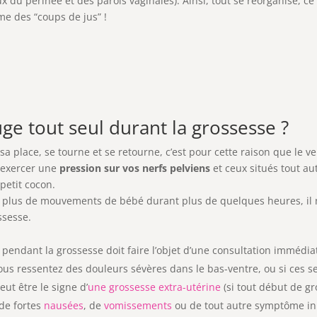
ux du périnée et des parois vaginales). Ainsi, tout se réorganise, 
me des “coups de jus” !
e tout seul durant la grossesse ?
it sa place, se tourne et se retourne, c’est pour cette raison que le
 exercer une
pression sur vos nerfs pelviens
et ceux situés tout au
 petit cocon.
ez plus de mouvements de bébé durant plus de quelques heures, il n
ssesse.
pendant la grossesse doit faire l’objet d’une consultation immédiat
vous ressentez des douleurs sévères dans le bas-ventre, ou si ces 
ut être le signe d’
une grossesse extra-utérine
(si tout début de gr
 de fortes
nausées
, de
vomissements
ou de tout autre symptôme inha