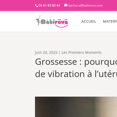
06 81 83 80 44
barbara@babireva.com
ACCUEIL
MATERN
Juin 20, 2025
|
Les Premiers Moments
Grossesse : pourquo
de vibration à l’utér