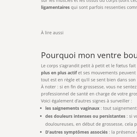
sur les muscles et les tissus du corps (dont ce
ligamentaires
qui sont parfois ressenties com
À lire aussi
Pourquoi mon ventre boug
Le corps s’agrandit petit à petit et le fœtus fa
plus en plus actif
et ses mouvements peuvent
tout est en règle et qu’il se sent bien dans son
À noter : si en fin de grossesse, vous ne sent
professionnel de santé en charge de votre gro
Voici également d’autres signes à surveiller :
les saignements vaginaux
: tout saignement 
des douleurs intenses ou persistantes
: si 
douloureuses, en début de grossesse, cela pe
D’autres symptômes associés
: la présence