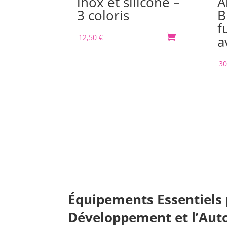
inox et silicone –
A
3 coloris
B
f
12,50
€

a
30
Équipements Essentiels 
Développement et l’Aut