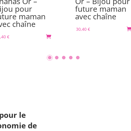
nanas Or –
Or – Bijou pour
ijou pour
future maman
uture maman
avec chaîne
vec chaîne
30,40
€
,40
€

pour le
onomie de