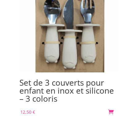
Set de 3 couverts pour
Bo
enfant en inox et silicone
Or
– 3 coloris
m
12,50
€

30