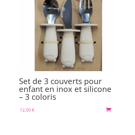
Set de 3 couverts pour
Bo
enfant en inox et silicone
Or
– 3 coloris
m
12,50
€

30