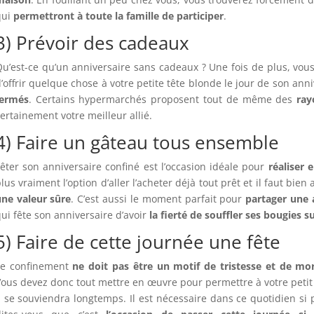
qui
permettront
à toute la famille de participer
.
3) Prévoir des cadeaux
u’est-ce qu’un anniversaire sans cadeaux ? Une fois de plus, vo
’offrir quelque chose à votre petite tête blonde le jour de son ann
fermés
. Certains hypermarchés proposent tout de même des
ray
ertainement votre meilleur allié.
4) Faire un gâteau tous ensemble
êter son anniversaire confiné est l’occasion idéale pour
réaliser 
lus vraiment l’option d’aller l’acheter déjà tout prêt et il faut bie
une valeur sûre
. C’est aussi le moment parfait pour
partager une 
ui fête son anniversaire d’avoir
la fierté de souffler ses bougies s
5) Faire de cette journée une fête
Le confinement
ne doit pas être un motif de tristesse et de mo
ous devez donc tout mettre en œuvre pour permettre à votre peti
l se souviendra longtemps. Il est nécessaire dans ce quotidien si pa