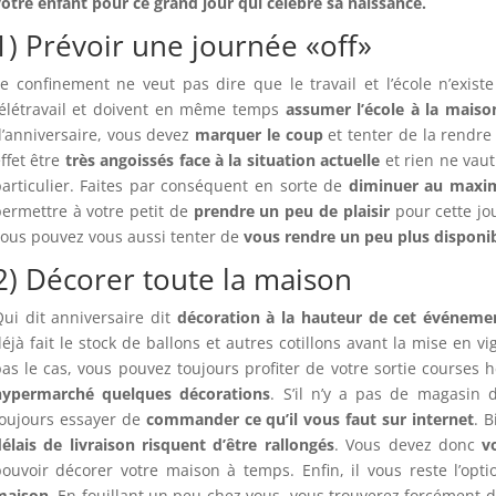
otre enfant pour ce grand jour qui célèbre sa naissance.
1) Prévoir une journée «off»
e confinement ne veut pas dire que le travail et l’école n’exis
télétravail et doivent en même temps
assumer l’école à la maiso
’anniversaire, vous devez
marquer le coup
et tenter de la rendre
ffet être
très angoissés face à la situation actuelle
et rien ne vau
articulier. Faites par conséquent en sorte de
diminuer au maxim
ermettre à votre petit de
prendre un peu de plaisir
pour cette jo
ous pouvez vous aussi tenter de
vous rendre un peu plus disponi
2) Décorer toute la maison
ui dit anniversaire dit
décoration à la hauteur de cet événeme
éjà fait le stock de ballons et autres cotillons avant la mise en 
as le cas, vous pouvez toujours profiter de votre sortie courses
hypermarché quelques décorations
. S’il n’y a pas de magasin
toujours essayer de
commander ce qu’il vous faut sur internet
. 
élais de livraison risquent d’être rallongés
. Vous devez donc
v
ouvoir décorer votre maison à temps. Enfin, il vous reste l’op
maison
. En fouillant un peu chez vous, vous trouverez forcément d