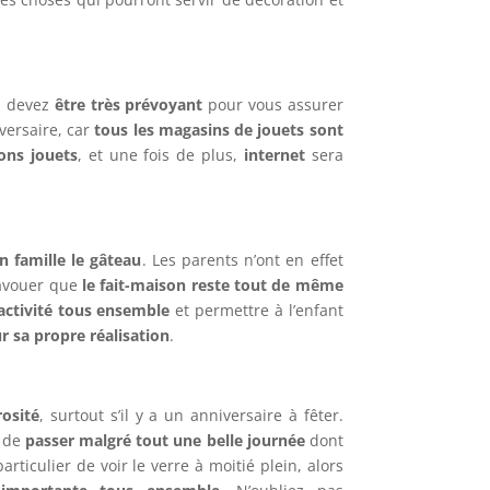
us devez
être très prévoyant
pour vous assurer
iversaire, car
tous les magasins de jouets sont
ons jouets
, et une fois de plus,
internet
sera
en famille le gâteau
. Les parents n’ont en effet
n avouer que
le fait-maison reste tout de même
activité tous ensemble
et permettre à l’enfant
ur sa propre réalisation
.
rosité
, surtout s’il y a un anniversaire à fêter.
t de
passer malgré tout une belle journée
dont
rticulier de voir le verre à moitié plein, alors