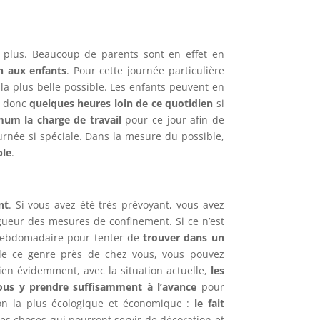
te plus. Beaucoup de parents sont en effet en
n aux enfants
. Pour cette journée particulière
 la plus belle possible. Les enfants peuvent en
t donc
quelques heures loin de ce quotidien
si
um la charge de travail
pour ce jour afin de
urnée si spéciale. Dans la mesure du possible,
ble
.
nt
. Si vous avez été très prévoyant, vous avez
vigueur des mesures de confinement. Si ce n’est
 hebdomadaire pour tenter de
trouver dans un
 de ce genre près de chez vous, vous pouvez
Bien évidemment, avec la situation actuelle,
les
ous y prendre suffisamment à l’avance
pour
tion la plus écologique et économique :
le fait
es choses qui pourront servir de décoration et