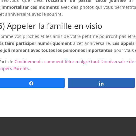
dites-vous que c’est
l’occasion de passer cette journée si
d’immortaliser ces moments
avec des photos qui vous permettro
et anniversaire avec le sourire.
6) Appeler la famille en visio
omme vos proches et les amis de votre petit ne pourront pas être
es faire participer numériquement
à cet anniversaire.
Les appels 
ce joli moment avec toutes les personnes importantes
pour vous e
’article
Confinement : comment fêter malgré tout l’anniversaire de 
Supers Parents
.
Partagez
Partagez