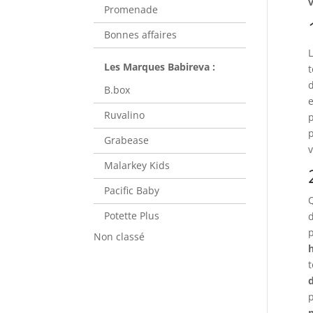
v
Promenade
Bonnes affaires
L
d
B.box
e
Ruvalino
p
p
Grabease
v
Malarkey Kids
Pacific Baby
Q
Potette Plus
d
p
Non classé
d
p