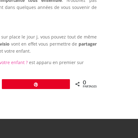
 importante tous ensemble
. N’oubliez pas
nt dans quelques années de vous souvenir de
 sur place le jour J, vous pouvez tout de même
visio
vont en effet vous permettre de
partager
t votre enfant.
votre enfant ?
est apparu en premier sur
0
Épingle
PARTAGES