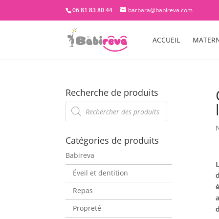
06 81 83 80 44
barbara@babireva.com
ACCUEIL
MATERN
Recherche de produits
Recherche
de
produits
N
Catégories de produits
Babireva
Éveil et dentition
d
Repas
a
Propreté
d