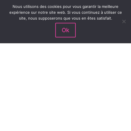
Conditions Générales de Ventes
Nous utilisons des cookies pour vous garantir la meilleure
Mon compte
expérience sur notre site web. Si vous continuez à utiliser ce
site, nous supposerons que vous en êtes satisfait.
Contact Babireva
Ok
Mentions légales
Suivez nous sur Facebook et Instagram
Suivez toute l’actualité de Babireva et de nos
marques
Likez & Partager