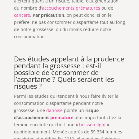
alertent quant à un risque, faible, d’augmentation
du nombre d’
accouchements prématurés
ou de
cancers
.
Par précaution
, on peut donc, si on le
préfère, ne pas consommer d’aspartame tout au long
de notre grossesse, ou du moins réduire notre
consommation.
Des études appelant à la prudence
pendant la grossesse : est-il
possible de consommer de
l’aspartame ? Quels seraient les
risques ?
Parmi les études qui tendent à nous faire éviter la
consommation d’aspartame pendant notre
grossesse, une
danoise
pointe un
risque
d’accouchement
prématuré
plus important chez la
femme enceinte qui boit une «
boisson light
»
quotidiennement. Menée auprès de 59 334 femmes
enceintes et publiée fin 2010, elle met en évidence