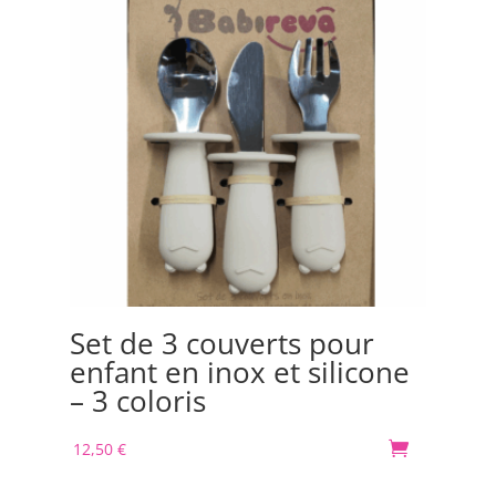
Set de 3 couverts pour
Bo
enfant en inox et silicone
Or
– 3 coloris
m
12,50
€

30