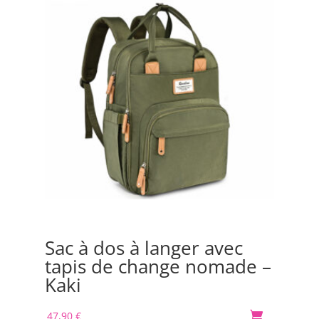
Sac à dos à langer avec
En
tapis de change nomade –
Sa
Kaki
ma
go
47,90
€
